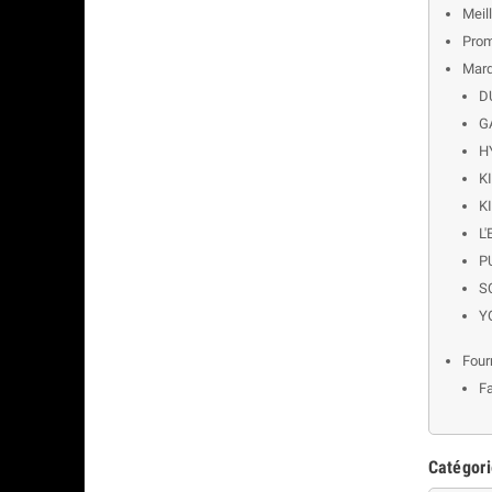
Meil
Prom
Mar
D
G
H
K
K
L
P
S
Y
Four
Fa
Catégor