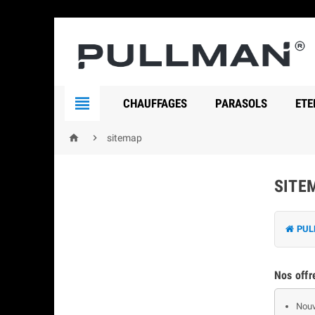

CHAUFFAGES
PARASOLS
ETE


sitemap
SITE
PUL
Nos offr
Nouv