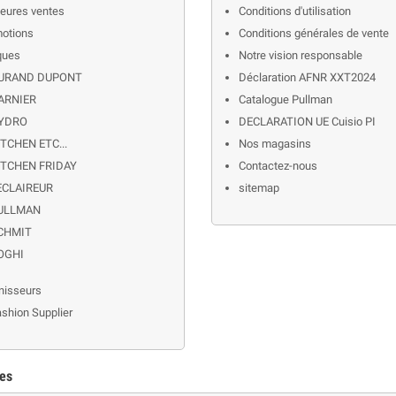
leures ventes
Conditions d'utilisation
otions
Conditions générales de vente
ques
Notre vision responsable
URAND DUPONT
Déclaration AFNR XXT2024
ARNIER
Catalogue Pullman
YDRO
DECLARATION UE Cuisio PI
ITCHEN ETC...
Nos magasins
ITCHEN FRIDAY
Contactez-nous
'ECLAIREUR
sitemap
ULLMAN
CHMIT
OGHI
nisseurs
shion Supplier
ies