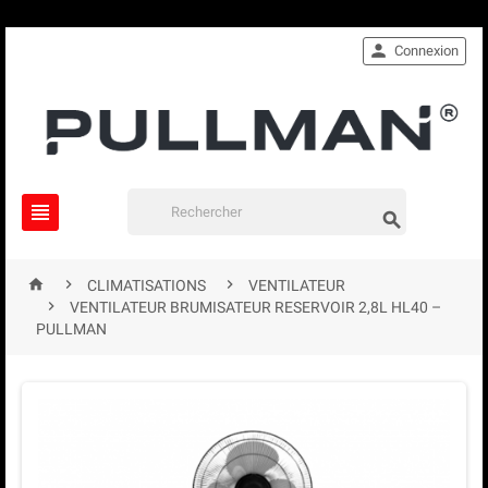

Connexion





CLIMATISATIONS
VENTILATEUR

VENTILATEUR BRUMISATEUR RESERVOIR 2,8L HL40 –
PULLMAN