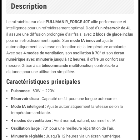
Description
Le rafraîchisseur d’air
PULLMAN R_FORCE 40T
allie performance et
intelligence pour un refroidissement optimal. Doté d’un
réservoir de 4L
,
il assure une diffusion prolongée d’air frais, avec
2 blocs de glace inclus
pour un refroidissement rapide. Son
mode IA innovant
ajuste
automatiquement la vitesse en fonction de la température ambiante.
Avec ses
4 modes de ventilation
, son
oscillation à 70°
et son
écran
numérique avec minuterie jusqu’à 12 heures
, il offre un confort sur
mesure. Grâce à sa
télécommande multifonction
, contrôlez-le à
distance pour une utilisation simplifiée.
Caractéristiques principales
Puissance
: 60W – 220V.
Réservoir d’eau
: Capacité de 4L pour une longue autonomie.
Mode IA intelligent
: Ajuste automatiquement la vitesse selon la
température ambiante.
4 modes de ventilation
: Vent normal, naturel, sommeil et IA.
Oscillation large
: 70° pour une meilleure répartition de l’air.
Minuterie réglable
: Jusqu’à 12 heures via un écran numérique.