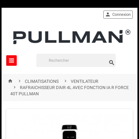

Connexion





CLIMATISATIONS
VENTILATEUR

RAFRAICHISSEUR D'AIR 4L AVEC FONCTION IA R FORCE
40T PULLMAN